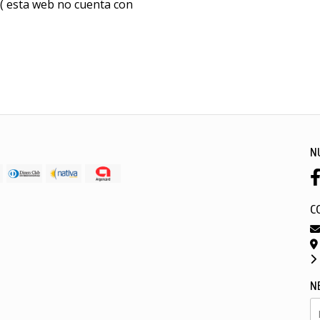
( esta web no cuenta con
N
C
N